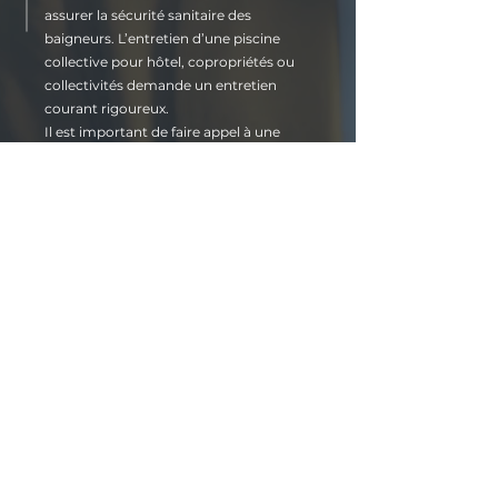
assurer la sécurité sanitaire des
baigneurs. L’entretien d’une piscine
collective pour hôtel, copropriétés ou
collectivités demande un entretien
courant rigoureux.
Il est important de faire appel à une
entreprise d’entretien spécialisée pour
nettoyer régulièrement les bassins et
assurer non seulement le confort de
baignade des personnes mais aussi le
respect des normes d’hygiène
obligatoires. Clean Bassin vous propose
ses services d’entretien piscine destinés
aux professionnels.
2 CONTRATS
2 contrats ont été mis en place