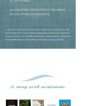
ET DISPONIBLE.
LA SOLUTION IDÉALE POUR VOS BIENS
EN LOCATION SAISONNIÈRE.
Le décret n°
2021-656
du 26 mai 2021 relatif à la sécurité sanitaire des
eaux de piscines et ses 4 arrêtés d'application entreront en vigueur le
1er janvier 2022. Ces nouvelles dispositions règlementaires s'appliquent
à l'ensemble des piscines publiques et privées à usage collectif.
Il nous font confiance: