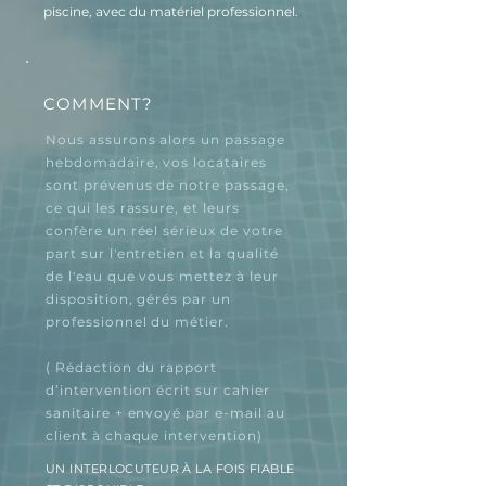
piscine, avec du matériel professionnel.
COMMENT?
Nous assurons alors un passage
hebdomadaire, vos locataires
sont prévenus de notre passage,
ce qui les rassure, et leurs
confère un réel sérieux de votre
part sur l'entretien et la qualité
de l'eau que vous mettez à leur
disposition, gérés par un
professionnel du métier.
( Rédaction du rapport
d’intervention écrit sur cahier
sanitaire + envoyé par e-mail au
client à chaque intervention)
UN INTERLOCUTEUR À LA FOIS FIABLE