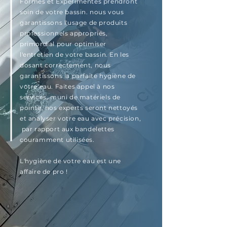
Formés et Expérimentés prendront
soin de votre bassin. nous vous
garantissons l'usage de produits
professionnels appropriés,
primordial pour optimiser
l'entretien de votre bassin. En les
dosant correctement, nous
garantissons la parfaite hygiène de
votre eau. Faites appel à nos
services, muni de matériels de
pointe, nos experts seront nettoyés
et analyser votre eau avec précision,
par rapport aux bandelettes
couramment utilisées.
L'hygiène de votre eau est une
affaire de pro !